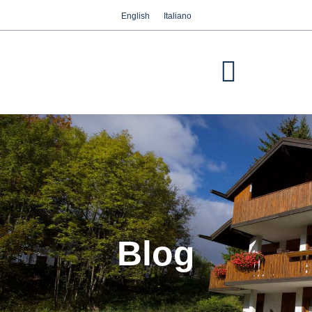
English
Italiano
Abbiamo a cuore la vostra privacy
Utilizziamo i cookie strettamente necessari per
garantire il corretto funzionamento del sito web,
nonché i cookie relativi al miglioramento e alla
personalizzazione della vostra esperienza sul sito
web, per effettuare analisi statistiche e per fornirvi
pubblicità basata sui vostri interessi. Potete
accettare o rifiutare i cookie cliccando
rispettivamente sul pulsante "Accetta tutti" o
"Rifiuta" o, viceversa, configurarli secondo le
vostre preferenze cliccando sul pulsante
"Configurazione". Per ulteriori informazioni è
Blog
possibile visitare la nostra
Politica dei cookies.
Configurazione
Rifiuta
Accetta tutti