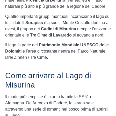
mare nella
Provincia di Belluno
, Veneto, ed è il lago
naturale più alto e più grande della regione del Cadore.
Quattro importanti gruppi montuosi incorniciano il lago su
tutti i lati. Il
Sorapiss
è a sud, il
Monte Cristallo
domina a
ovest, il gruppo dei
Cadini di Misurina
riempie l’orizzonte
orientale e le
Tre Cime di Lavaredo
si trovano a nord.
Il lago fa parte del
Patrimonio Mondiale UNESCO delle
Dolomiti
e l’area circostante rientra nel Parco Naturale
Drei Zinnen / Tre Cime.
Come arrivare al Lago di
Misurina
Il modo più semplice è in auto tramite la SS51 di
Alemagna. Da
Auronzo di Cadore
, la strada sale
attraverso una serie di tornanti nel bosco prima di aprirsi
sul lago.