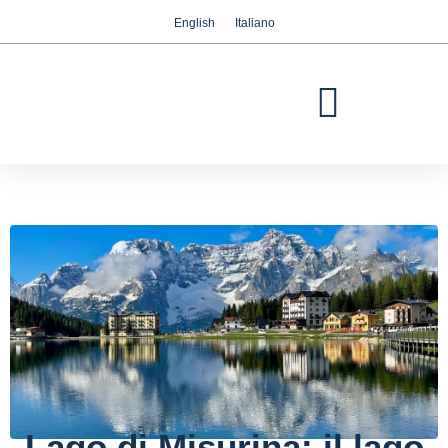
English
Italiano
Abbiamo a cuore la vostra privacy
Utilizziamo i cookie strettamente necessari per
garantire il corretto funzionamento del sito web,
nonché i cookie relativi al miglioramento e alla
personalizzazione della vostra esperienza sul sito
web, per effettuare analisi statistiche e per fornirvi
pubblicità basata sui vostri interessi. Potete
accettare o rifiutare i cookie cliccando
rispettivamente sul pulsante "Accetta tutti" o
"Rifiuta" o, viceversa, configurarli secondo le
vostre preferenze cliccando sul pulsante
"Configurazione". Per ulteriori informazioni è
possibile visitare la nostra
Politica dei cookies.
Configurazione
Rifiuta
Accetta tutti
Lago di Misurina: il lago