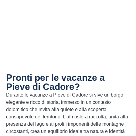
secondo ricette tramandate nel tempo.
Pastin
– Preparazione a base di carne
macinata speziata, cotta alla piastra e
spesso accompagnata da polenta,
espressione genuina della tradizione
cadorina.
Pronti per le vacanze a
Pieve di Cadore?
Durante le vacanze a Pieve di Cadore si vive un borgo
elegante e ricco di storia, immerso in un contesto
dolomitico che invita alla quiete e alla scoperta
consapevole del territorio. L’atmosfera raccolta, unita alla
presenza del lago e ai profili imponenti delle montagne
circostanti, crea un equilibrio ideale tra natura e identità