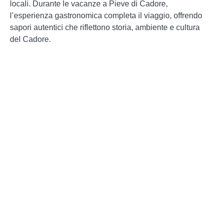
locali. Durante le vacanze a Pieve di Cadore,
l’esperienza gastronomica completa il viaggio, offrendo
sapori autentici che riflettono storia, ambiente e cultura
del Cadore.
Casunziei ampezzani
– Ravioli ripieni,
spesso a base di barbabietola o ricotta ed
erbe, conditi con burro fuso e semi di
papavero, dal sapore delicato ma distintivo.
Canederli (in foto)
– Gnocchi di pane
arricchiti con speck o formaggio, serviti in
brodo oppure con burro fuso, simbolo della
cucina di montagna sostanziosa e
autentica.
Polenta con selvaggina
– Piatto
tradizionale che unisce la polenta fumante
a carni come cervo o capriolo, preparate