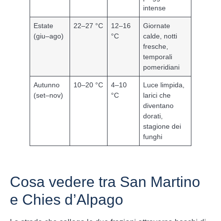
intense
Estate
22–27 °C
12–16
Giornate
(giu–ago)
°C
calde, notti
fresche,
temporali
pomeridiani
Autunno
10–20 °C
4–10
Luce limpida,
(set–nov)
°C
larici che
diventano
dorati,
stagione dei
funghi
Cosa vedere tra San Martino
e Chies d’Alpago