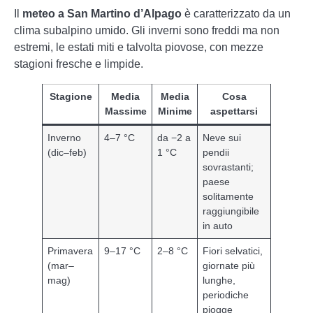
Il
meteo a San Martino d’Alpago
è caratterizzato da un
clima subalpino umido. Gli inverni sono freddi ma non
estremi, le estati miti e talvolta piovose, con mezze
stagioni fresche e limpide.
Stagione
Media
Media
Cosa
Massime
Minime
aspettarsi
Inverno
4–7 °C
da −2 a
Neve sui
(dic–feb)
1 °C
pendii
sovrastanti;
paese
solitamente
raggiungibile
in auto
Primavera
9–17 °C
2–8 °C
Fiori selvatici,
(mar–
giornate più
mag)
lunghe,
periodiche
piogge