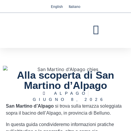
English
Italiano
Abbiamo a cuore la vostra privacy
Utilizziamo i cookie strettamente necessari per
garantire il corretto funzionamento del sito web,
nonché i cookie relativi al miglioramento e alla
personalizzazione della vostra esperienza sul sito
web, per effettuare analisi statistiche e per fornirvi
pubblicità basata sui vostri interessi. Potete
accettare o rifiutare i cookie cliccando
Alla scoperta di San
rispettivamente sul pulsante "Accetta tutti" o
"Rifiuta" o, viceversa, configurarli secondo le
Martino d’Alpago
vostre preferenze cliccando sul pulsante
ALPAGO
"Configurazione". Per ulteriori informazioni è
GIUGNO 8, 2026
possibile visitare la nostra
Politica dei cookies.
San Martino d’Alpago
si trova sulla terrazza soleggiata
sopra il bacino dell’Alpago, in provincia di Belluno.
Configurazione
Rifiuta
Accetta tutti
In questa guida condivideremo informazioni pratiche