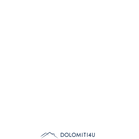
Lo
adi
n