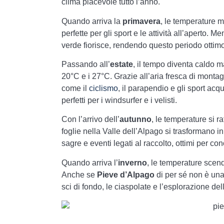
clima piacevole tutto l’anno.
Quando arriva la
primavera
, le temperature m
perfette per gli sport e le attività all’aperto. M
verde fiorisce, rendendo questo periodo ottimo
Passando all’
estate
, il tempo diventa caldo 
20°C e i 27°C. Grazie all’aria fresca di montagn
come il
ciclismo
, il parapendio e gli sport acqu
perfetti per i windsurfer e i velisti.
Con l’arrivo dell’
autunno
, le temperature si r
foglie nella Valle dell’Alpago si trasformano i
sagre e eventi legati al raccolto, ottimi per cono
Quando arriva l’
inverno
, le temperature scend
Anche se
Pieve d’Alpago
di per sé non è una
sci di fondo, le ciaspolate e l’esplorazione del