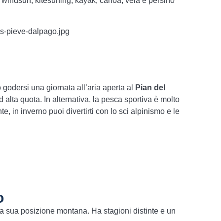
 windsurf, kitesurfing, kayak, canoa, vela e persino
o godersi una giornata all’aria aperta al
Pian del
lta quota. In alternativa, la pesca sportiva è molto
e, in inverno puoi divertirti con lo sci alpinismo e le
o
la sua posizione montana. Ha stagioni distinte e un