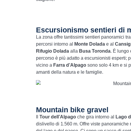
Escursionismo sentieri di
La zona offre tantissimi sentieri panoramici tra 
percorsi intorno al
Monte Dolada
e al
Cansig
Rifugio Dolada
alla
Busa Toronda
. È lungo 
percorso è più adatto a escursionisti esperti; pe
vicino a
Farra d’Alpago
sono solo 4 km e si p
amanti della natura e le famiglie.
Mountain bike gravel
Il
Tour dell’Alpago
che gira intorno al
Lago d
dislivello di 1.560 m. Offre viste panoramiche
del lago e del paese. Ci sono un sacco di sentie