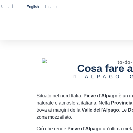
English
Italiano
Abbiamo a cuore la vostr
Utilizziamo i cookie strettamente
miglioramento e alla personalizza
pubblicità basata sui vostri inte
tutti" o "Rifiuta" o, viceversa, 
informazioni è possibile visitare
Cosa fare a
Configurazione
Rifiuta
ALPAGO
Situato nel nord Italia,
Pieve d’Alpago
è un in
naturale e atmosfera italiana. Nella
Provincia
trova ai margini della
Valle dell’Alpago
. Le
Do
zona mozzafiato.
Ciò che rende
Pieve d’Alpago
un’ottima meta 