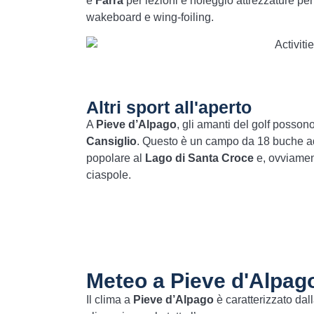
e
Farra
per lezioni e noleggio attrezzature per
wakeboard e wing-foiling.
Altri sport all'aperto
A
Pieve d’Alpago
, gli amanti del golf posson
Cansiglio
. Questo è un campo da 18 buche ad a
popolare al
Lago di Santa Croce
e, ovviament
ciaspole.
Meteo a Pieve d'Alpag
Il clima a
Pieve d’Alpago
è caratterizzato dal