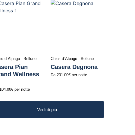
es d´Alpago - Belluno
Chies d´Alpago - Belluno
sera Pian
Casera Degnona
and Wellness
Da
201.00€
per notte
104.00€
per notte
Vedi di più