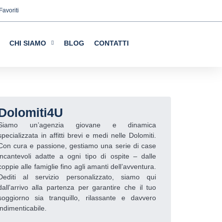
Favoriti
web, nonché i cookie relativi al
CHI SIAMO
BLOG
CONTATTI
alisi statistiche e per fornirvi
tivamente sul pulsante "Accetta
te "Configurazione". Per ulteriori
Dolomiti4U
Siamo un’agenzia giovane e dinamica
specializzata in affitti brevi e medi nelle Dolomiti.
Con cura e passione, gestiamo una serie di case
incantevoli adatte a ogni tipo di ospite – dalle
coppie alle famiglie fino agli amanti dell’avventura.
Dediti al servizio personalizzato, siamo qui
dall’arrivo alla partenza per garantire che il tuo
soggiorno sia tranquillo, rilassante e davvero
indimenticabile.