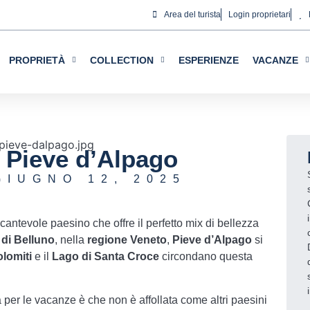
Area del turista
Login proprietari
a privacy
 necessari per garantire il corretto funzionamento del sito 
PROPRIETÀ
COLLECTION
ESPERIENZE
VACANZE
zione della vostra esperienza sul sito web, per effettuare an
ressi. Potete accettare o rifiutare i cookie cliccando rispet
configurarli secondo le vostre preferenze cliccando sul pulsan
 la nostra
Politica dei cookies.
 Pieve d’Alpago
Accetta tutti
GIUGNO 12, 2025
cantevole paesino che offre il perfetto mix di bellezza
 di Belluno
, nella
regione Veneto
,
Pieve d’Alpago
si
lomiti
e il
Lago di Santa Croce
circondano questa
per le vacanze è che non è affollata come altri paesini