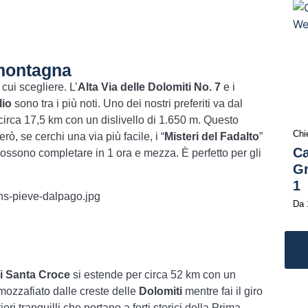
 montagna
cui scegliere. L’
Alta Via delle Dolomiti No. 7
e i
lio
sono tra i più noti. Uno dei nostri preferiti va dal
circa 17,5 km con un dislivello di 1.650 m. Questo
Chi
rò, se cerchi una via più facile, i “
Misteri del Fadalto
”
Ca
ossono completare in 1 ora e mezza. È perfetto per gli
Gr
1
Da
i Santa Croce
si estende per circa 52 km con un
 mozzafiato dalle creste delle
Dolomiti
mentre fai il giro
ri tranquilli che portano a forti storici della Prima