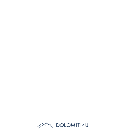
Lo
adi
n