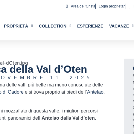
Area del turista
Login proprietari
a privacy
 necessari per garantire il corretto funzionamento del sito 
PROPRIETÀ
COLLECTION
ESPERIENZE
VACANZE
zione della vostra esperienza sul sito web, per effettuare an
ressi. Potete accettare o rifiutare i cookie cliccando rispet
configurarli secondo le vostre preferenze cliccando sul pulsan
 la nostra
Politica dei cookies.
ca della Val d’Oten
Accetta tutti
OVEMBRE 11, 2025
na delle valli più belle ma meno conosciute delle
o di Cadore
e si trova proprio ai piedi dell’
Antelao
,
mozzafiato di questa valle, i migliori percorsi
punti panoramici dell’
Antelao dalla Val d’oten
.