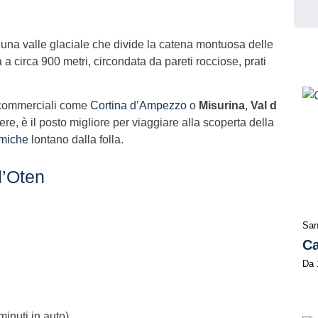
una valle glaciale che divide la catena montuosa delle
va a circa 900 metri, circondata da pareti rocciose, prati
ù commerciali come
Cortina d’Ampezzo
o
Misurina
,
Val d
re, è il posto migliore per viaggiare alla scoperta della
amiche
lontano dalla folla.
d’Oten
San
Ca
Da
minuti in auto)