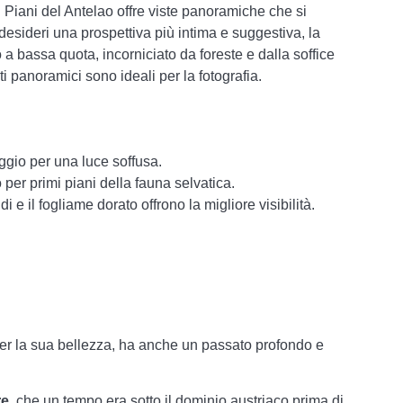
i Piani del Antelao offre viste panoramiche che si
desideri una prospettiva più intima e suggestiva, la
 bassa quota, incorniciato da foreste e dalla soffice
ti panoramici sono ideali per la fotografia.
iggio per una luce soffusa.
 per primi piani della fauna selvatica.
di e il fogliame dorato offrono la migliore visibilità.
er la sua bellezza, ha anche un passato profondo e
re
, che un tempo era sotto il dominio austriaco prima di