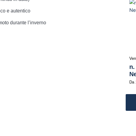
co e autentico
emoto durante l’inverno
Ven
n.
Ne
Da