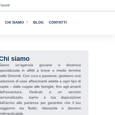
Favoriti
web, nonché i cookie relativi al
CHI SIAMO
BLOG
CONTATTI
alisi statistiche e per fornirvi
tivamente sul pulsante "Accetta
te "Configurazione". Per ulteriori
Chi siamo
Siamo un’agenzia giovane e dinamica
specializzata in affitti a breve e medio termine
nelle Dolomiti. Con cura e passione, gestiamo una
selezione di case affascinanti adatte a ogni tipo di
ospite – dalle coppie alle famiglie, fino agli amanti
dell’avventura. Dedicati a un servizio
personalizzato, siamo a tua disposizione
dall’arrivo alla partenza per garantire che il tuo
soggiorno sia fluido, rilassante e davvero
indimenticabile.