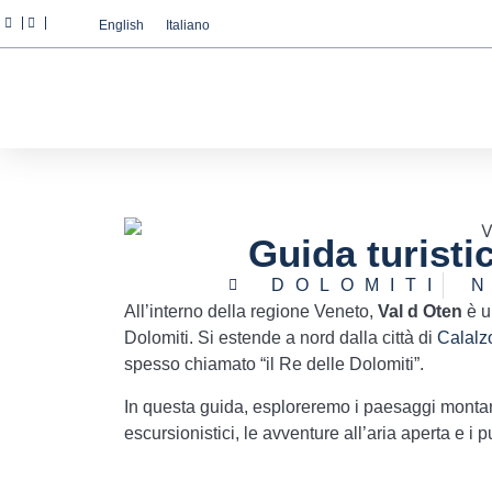
English
Italiano
Abbiamo a cuore la vostr
Utilizziamo i cookie strettamente
miglioramento e alla personalizza
pubblicità basata sui vostri inte
tutti" o "Rifiuta" o, viceversa, 
informazioni è possibile visitare
Guida turisti
Configurazione
Rifiuta
DOLOMITI
N
All’interno della regione Veneto,
Val d Oten
è u
Dolomiti. Si estende a nord dalla città di
Calalz
spesso chiamato “il Re delle Dolomiti”.
In questa guida, esploreremo i paesaggi montani 
escursionistici, le avventure all’aria aperta e i 