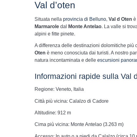
Val d’oten
Situata nella
provincia di Belluno
,
Val d Oten
è 
Marmarole
dal
Monte Antelao
. La valle si tro
alpini e fitte pinete.
A differenza delle destinazioni dolomitiche pi
Oten
è meno conosciuta dai turisti. A nostro pare
natura incontaminata e delle
escursioni panor
Informazioni rapide sulla Val 
Regione: Veneto, Italia
Città più vicina: Calalzo di Cadore
Altitudine: 912 m
Cima più vicina: Monte Antelao (3.263 m)
Accesso: In auto o a piedi da Calalzo (circa 10 