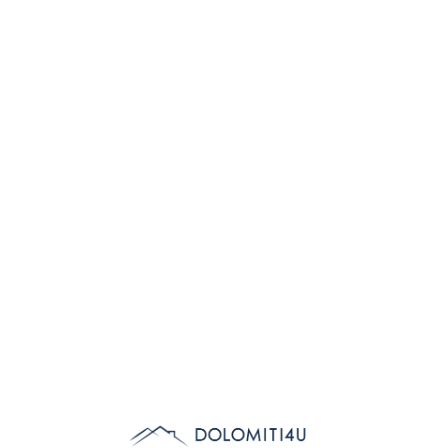
Lo
adi
n