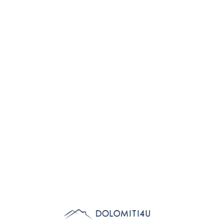
Lo
adi
n