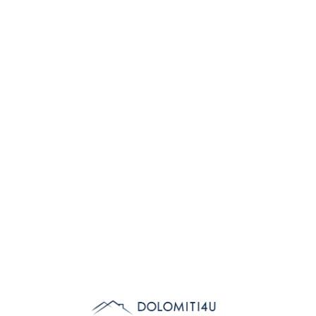
Lo
adi
n