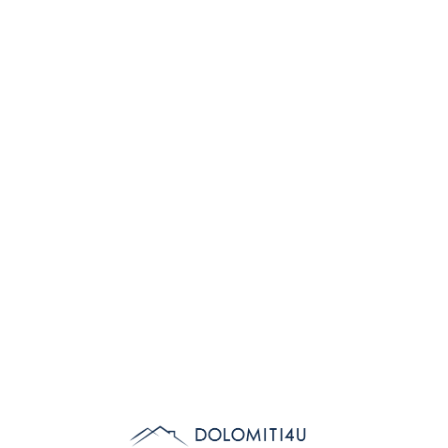
Lo
adi
n