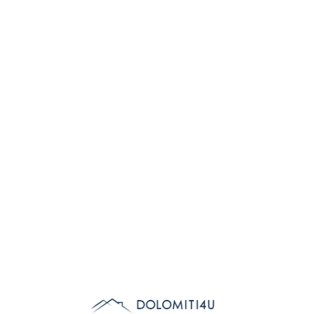
Lo
adi
n