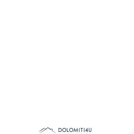
Lo
adi
n