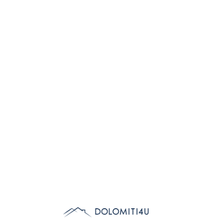
Lo
adi
n