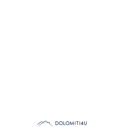
Lo
adi
n