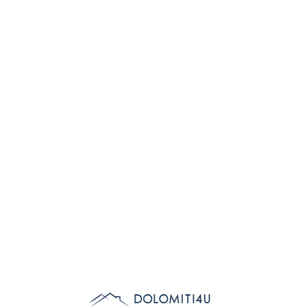
Lo
adi
n