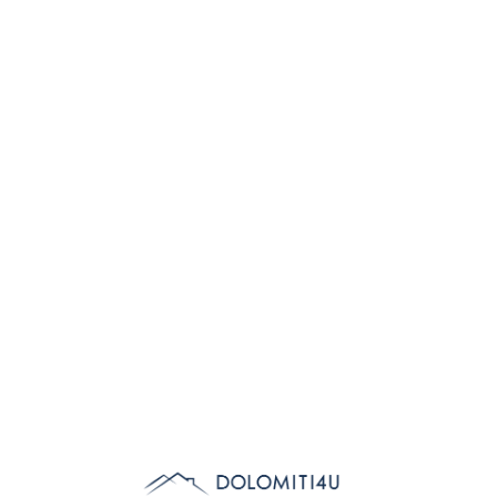
Lo
adi
n