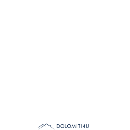
Lo
adi
n