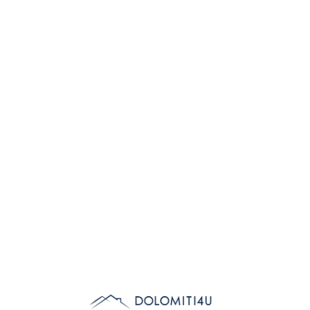
Lo
adi
n