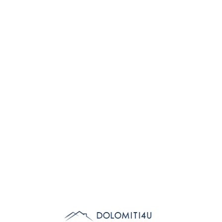
Lo
adi
n