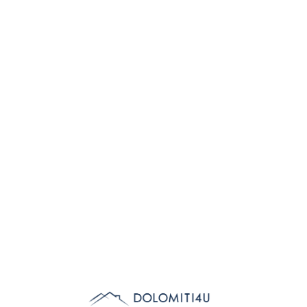
Lo
adi
n