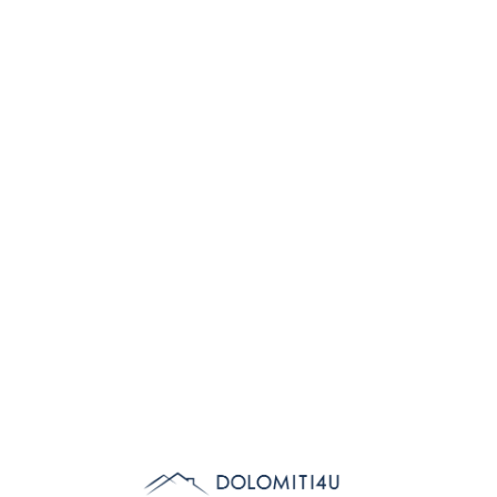
Lo
adi
n