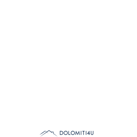
Lo
adi
n