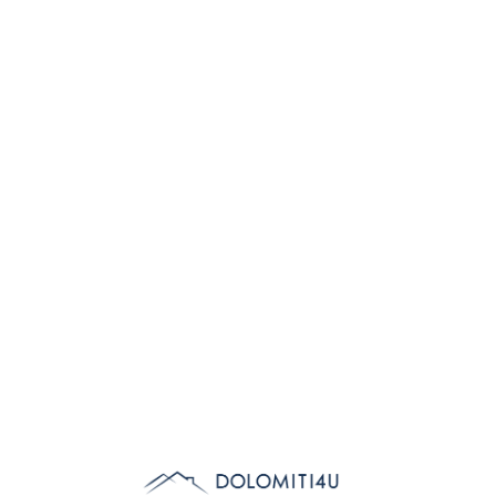
Lo
adi
n