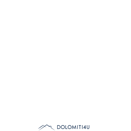
Lo
adi
n