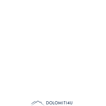
Lo
adi
n