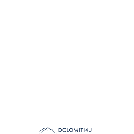
Lo
adi
n