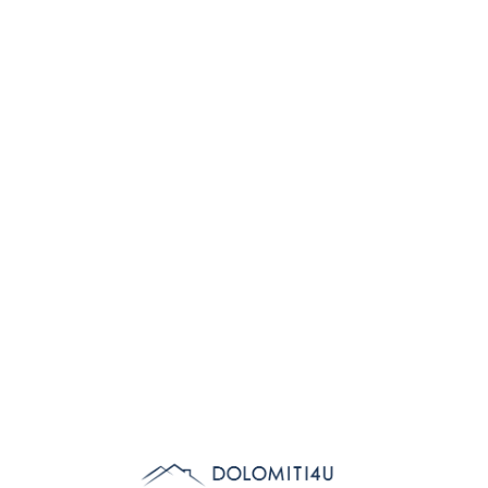
Lo
adi
n