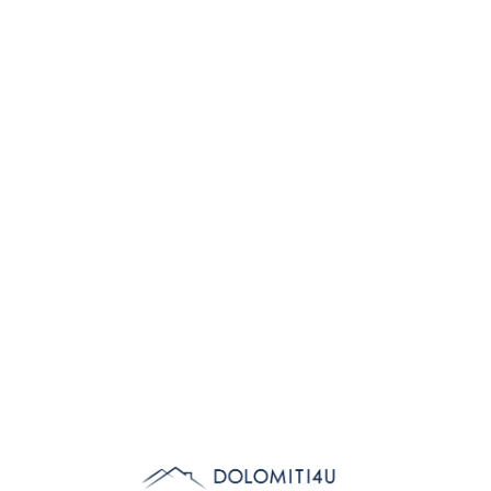
Lo
adi
n