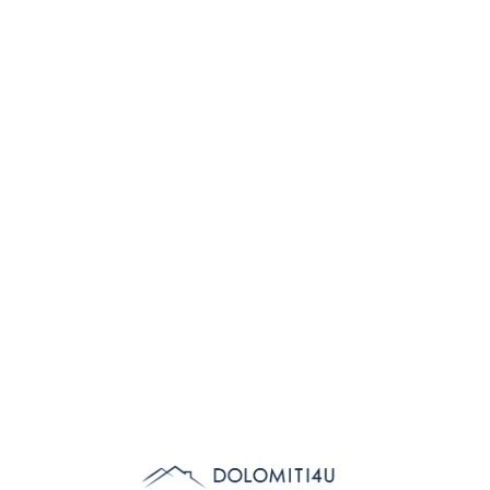
Lo
adi
n