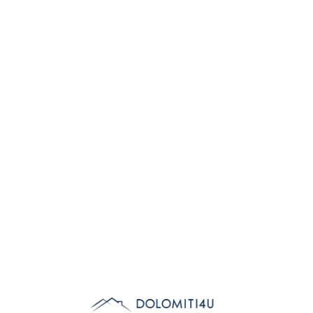
Lo
adi
n