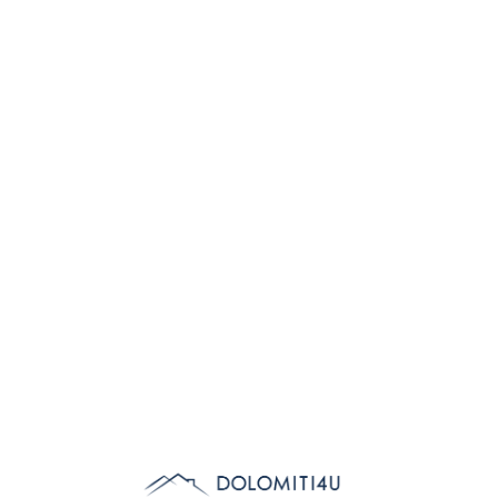
Lo
adi
n