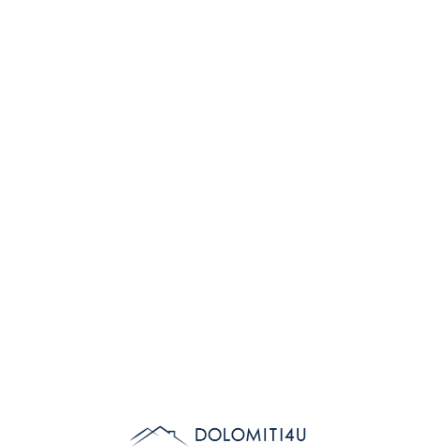
Lo
adi
n