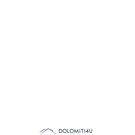
Lo
adi
n