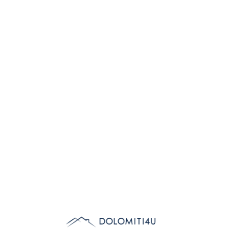
Lo
adi
n