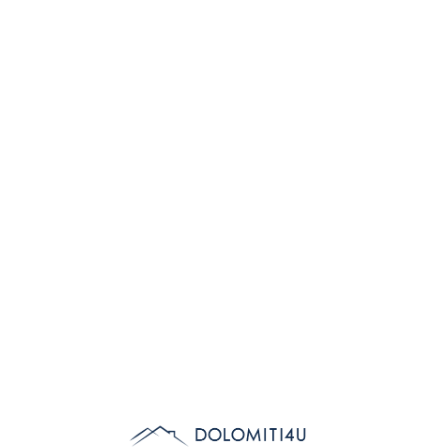
Lo
adi
n