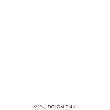
Lo
adi
n