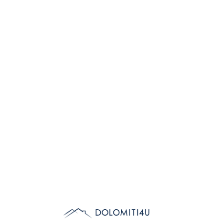
Lo
adi
n