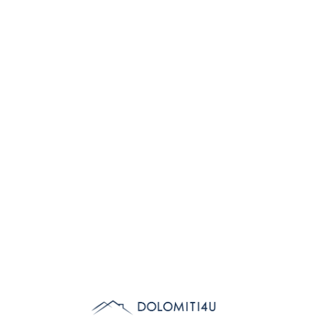
Lo
adi
n