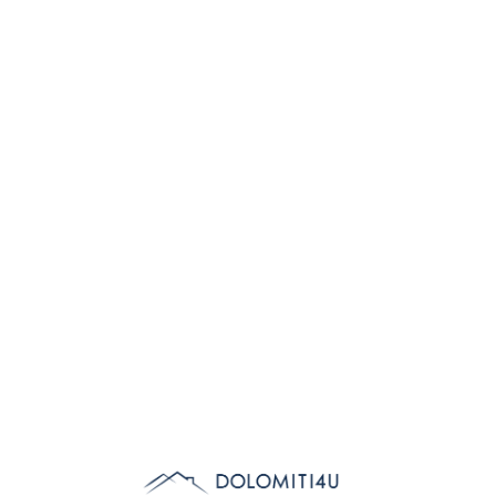
Lo
adi
n