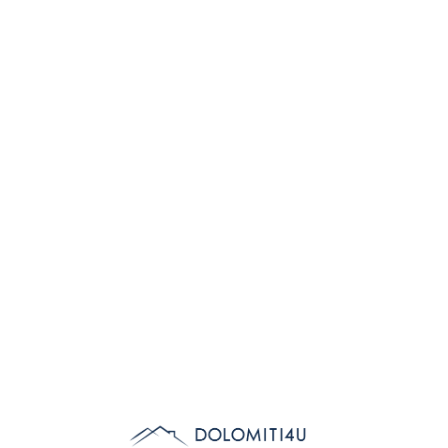
Lo
adi
n