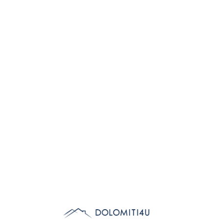
Lo
adi
n