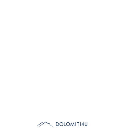
Lo
adi
n