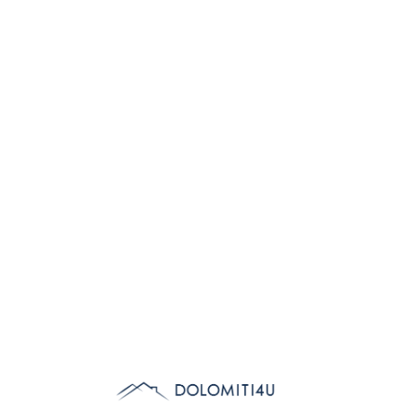
Lo
adi
n