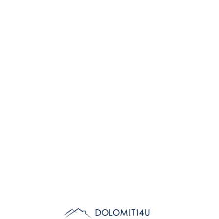
Lo
adi
n