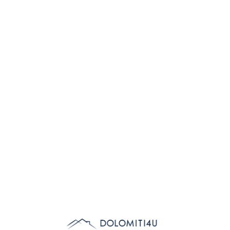
Lo
adi
n