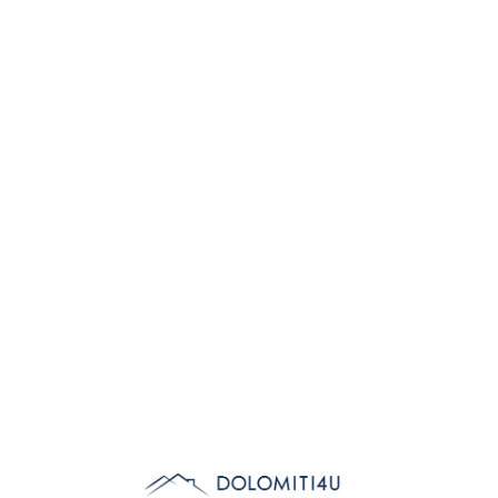
Lo
adi
n