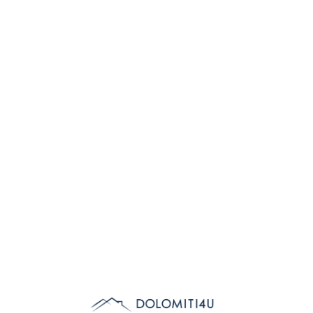
Lo
adi
n