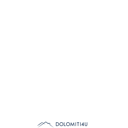
Lo
adi
n